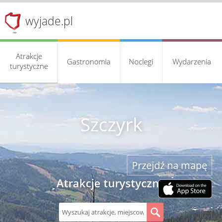
wyjade.pl
Atrakcje
Gastronomia
Noclegi
Wydarzenia
turystyczne
Szczyrk
Przejdź na mapę
Atrakcje turystyczne
S