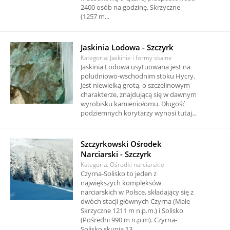
2400 osób na godzinę. Skrzyczne
(1257 m...
Jaskinia Lodowa - Szczyrk
Kategoria: Jaskinie i formy skalne
Jaskinia Lodowa usytuowana jest na
południowo-wschodnim stoku Hycry.
Jest niewielką grotą, o szczelinowym
charakterze, znajdującą się w dawnym
wyrobisku kamieniołomu. Długość
podziemnych korytarzy wynosi tutaj...
Szczyrkowski Ośrodek
Narciarski - Szczyrk
Kategoria: Ośrodki narciarskie
Czyrna-Solisko to jeden z
największych kompleksów
narciarskich w Polsce, składający się z
dwóch stacji głównych Czyrna (Małe
Skrzyczne 1211 m n.p.m.) i Solisko
(Pośredni 990 m n.p.m). Czyrna-
Solisko skupia 13...