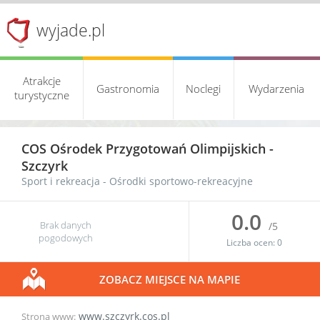
wyjade.pl
Atrakcje
Gastronomia
Noclegi
Wydarzenia
turystyczne
COS Ośrodek Przygotowań Olimpijskich -
Szczyrk
Sport i rekreacja
-
Ośrodki sportowo-rekreacyjne
0.0
Brak danych
/5
pogodowych
Liczba ocen:
0
ZOBACZ MIEJSCE NA MAPIE
www.szczyrk.cos.pl
Strona www: