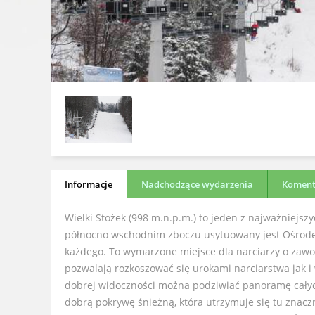
Informacje
Nadchodzące wydarzenia
Komenta
Wielki Stożek (998 m.n.p.m.) to jeden z najważniejsz
północno wschodnim zboczu usytuowany jest Ośrodek
każdego. To wymarzone miejsce dla narciarzy o zawo
pozwalają rozkoszować się urokami narciarstwa jak i
dobrej widoczności można podziwiać panoramę całyc
dobrą pokrywę śnieżną, która utrzymuje się tu znaczn