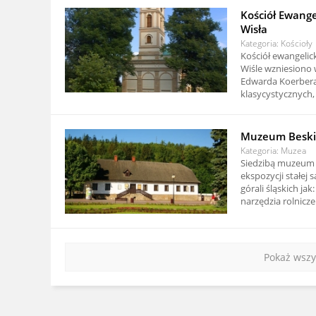
Kościół Ewange
Wisła
Kategoria: Kościoły
Kościół ewangelic
Wiśle wzniesiono 
Edwarda Koerbera.
klasycystycznych, b
Muzeum Beskid
Kategoria: Muzea
Siedzibą muzeum 
ekspozycji stałej 
górali śląskich ja
narzędzia rolnicze
Pokaż wszy