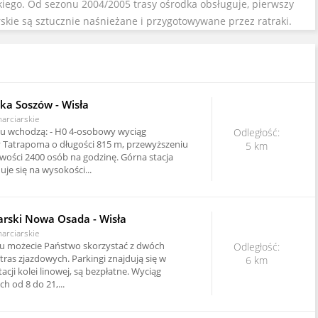
kiego. Od sezonu 2004/2005 trasy ośrodka obsługuje, pierwszy
rskie są sztucznie naśnieżane i przygotowywane przez ratraki.
ska Soszów - Wisła
narciarskie
u wchodzą: - H0 4-osobowy wyciąg
Odległość:
y Tatrapoma o długości 815 m, przewyższeniu
5 km
wości 2400 osób na godzinę. Górna stacja
uje się na wysokości...
arski Nowa Osada - Wisła
narciarskie
 możecie Państwo skorzystać z dwóch
Odległość:
tras zjazdowych. Parkingi znajdują się w
6 km
tacji kolei linowej, są bezpłatne. Wyciąg
h od 8 do 21,...