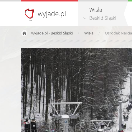
Wisła
wyjade.pl
Beskid Śląski
wyjade.pl
-
Beskid Śląski
Wisła
Ośrodek Narcia