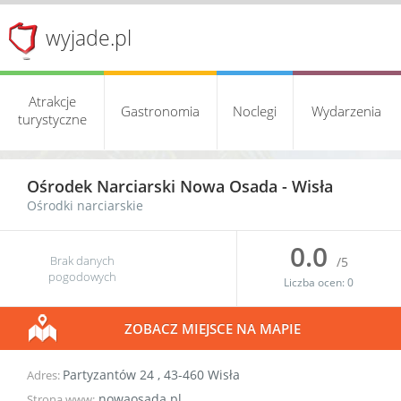
wyjade.pl
Atrakcje
Gastronomia
Noclegi
Wydarzenia
turystyczne
Ośrodek Narciarski Nowa Osada -
Wisła
Ośrodki narciarskie
0.0
Brak danych
/5
pogodowych
Liczba ocen:
0
ZOBACZ MIEJSCE NA MAPIE
Partyzantów 24
,
43-460
Wisła
Adres:
nowaosada.pl
Strona www: