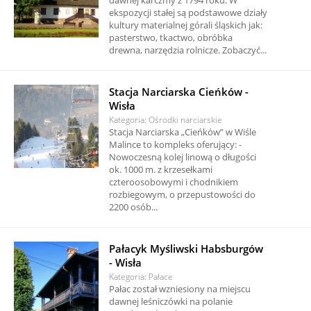
dawnej karczmy z 1794 roku. W
ekspozycji stałej są podstawowe działy
kultury materialnej górali śląskich jak:
pasterstwo, tkactwo, obróbka
drewna, narzędzia rolnicze. Zobaczyć...
Stacja Narciarska Cieńków -
Wisła
Kategoria: Ośrodki narciarskie
Stacja Narciarska „Cieńków” w Wiśle
Malince to kompleks oferujący: -
Nowoczesną kolej linową o długości
ok. 1000 m. z krzesełkami
czteroosobowymi i chodnikiem
rozbiegowym, o przepustowości do
2200 osób...
Pałacyk Myśliwski Habsburgów
- Wisła
Kategoria: Pałace
Pałac został wzniesiony na miejscu
dawnej leśniczówki na polanie